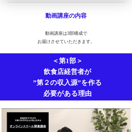
動画講座の
内容
動画講座は3部構成で
お届けさせていただきます。
＜
第1部＞
飲食店経営者が
”第２の収入源”を作る
必要がある理由